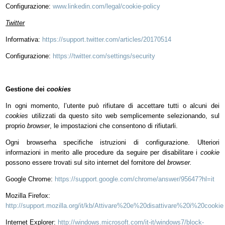
Configurazione:
www.linkedin.com/legal/cookie-policy
Twitter
Informativa:
https://support.twitter.com/articles/20170514
Configurazione:
https://twitter.com/settings/security
Gestione dei
cookies
In ogni momento, l’utente può rifiutare di accettare tutti o alcuni dei
cookies
utilizzati da questo sito web semplicemente selezionando, sul
proprio
browser
, le impostazioni che consentono di rifiutarli.
Ogni browserha specifiche istruzioni di configurazione. Ulteriori
informazioni in merito alle procedure da seguire per disabilitare i
cookie
possono essere trovati sul sito internet del fornitore del
browser.
Google Chrome:
https://support.google.com/chrome/answer/95647?hl=it
Mozilla Firefox:
http://support.mozilla.org/it/kb/Attivare%20e%20disattivare%20i%20cookie
Internet Explorer:
http://windows.microsoft.com/it-it/windows7/block-