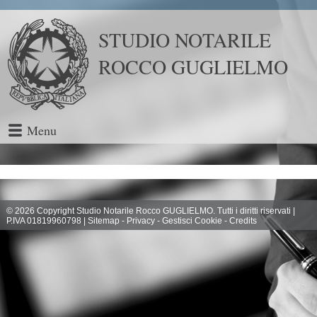
STUDIO NOTARILE
ROCCO GUGLIELMO
Menu
© 2026 Copyright Studio Notarile Rocco GUGLIELMO. Tutti i diritti riservati |
P.IVA 01819960798 |
Sitemap
-
Privacy
-
Gestisci Cookie
-
Credits